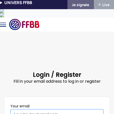
Skip to main content
UNIVERS FFBB
Je signale
Live
Login / Register
Fill in your email address to log in or register
Mandatory
Your
email