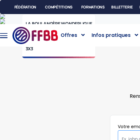
Aller au contenu principal
FÉDÉRATION
COMPÉTITIONS
FORMATIONS
BILLETTERIE
LA BOULANGÈRE WONDERLIGUE
LIGUE FÉMININE 2
Offres
Infos pratiques
NATIONALE MASCULINE 1
Menu
COUPE DE FRANCE
principal
3X3
Ren
Votre
ema